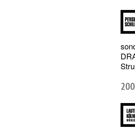
son
DRA
Stru
200