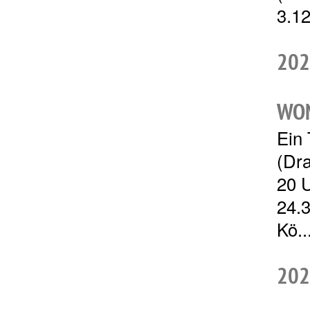
3.12
202
WO
Ein 
(Dra
20 U
24.
Kö..
202