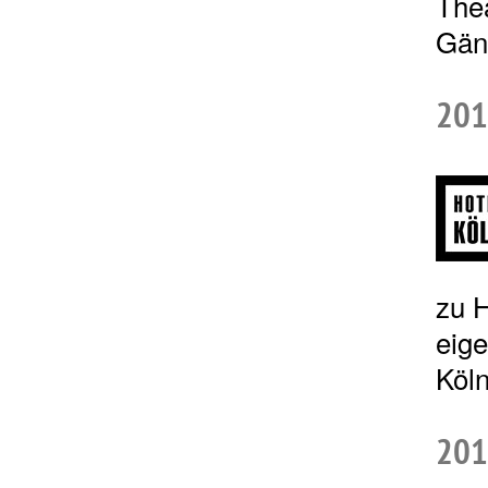
The
Gäng
201
zu 
eig
Köln
201