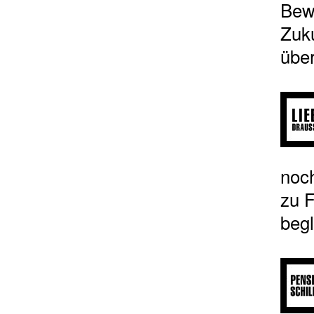
Bew
Zuku
übe
noc
zu F
begl