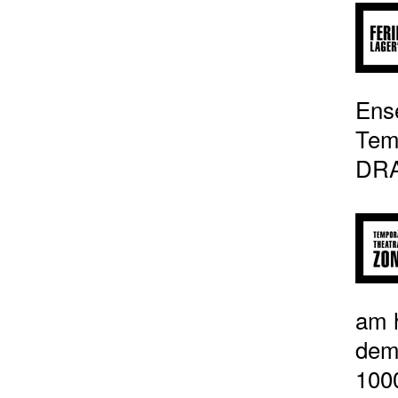
Ens
Temp
DRA
am h
dem
1000