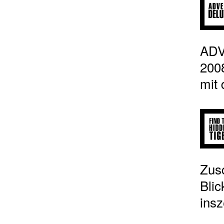
ADV
200
mit
Zus
Blic
insz