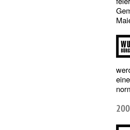
feie
Geme
Maie
wer
eine
norm
200