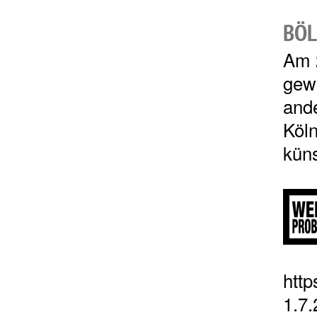
BÖL
Am 
gew
and
Köln
küns
http
1.7