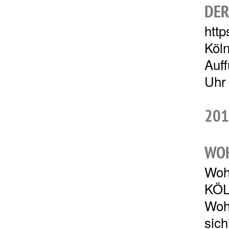
DER
htt
Köln
Auff
Uhr 
201
WO
Woh
KÖLN
Wohn
sich