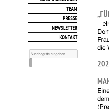
TEAM
„FÜ
PRESSE
– ei
NEWSLETTER
Domi
KONTAKT
Frau
die 
202
MAK
Ein
dem
(Pr