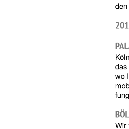
den 
201
PAL
Köln
das
wo I
mobi
fung
BÖL
Wir