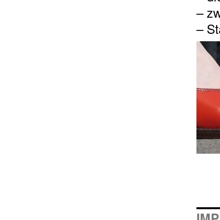
– zw
– St
IM