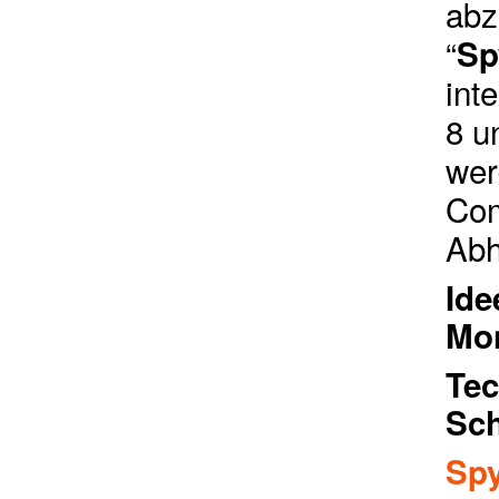
abz
“
Sp
int
8 u
wer
Com
Abh
Ide
Mo
Tec
Sch
Spy