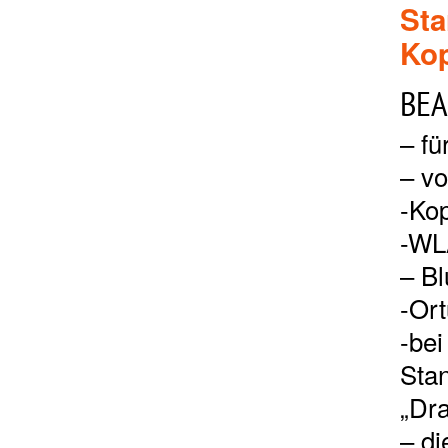
Sta
Kop
BEA
– fü
– v
-Kop
-WL
– Bl
-Or
-bei
Sta
„Dra
– d