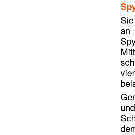
Sp
Sie
an 
Spy
Mit
sch
vie
bel
Gem
und
Sch
dem