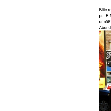
Bitte 
per E-
ermäßi
Abendk