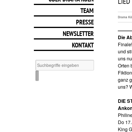
LIED
TEAM
Drama Kö
PRESSE
————–
NEWSLETTER
Die A
KONTAKT
Finale
und st
uns nu
Orten 
Fiktio
ganz g
uns? W
DIE S
Anko
Philin
Do 17.
King G