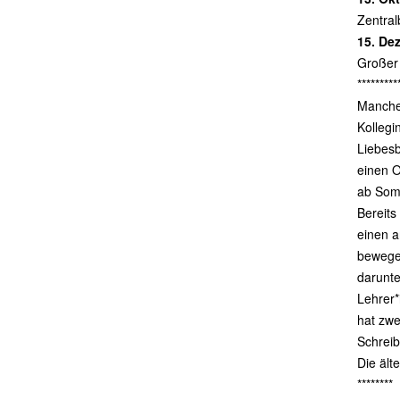
Zentral
15. De
Großer
*********
Manche 
Kollegi
Liebesb
einen O
ab Somm
Bereits
einen a
bewege
darunte
Lehrer*
hat zwe
Schreib
Die ält
********