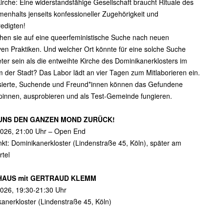
Kirche: Eine widerstandsfähige Gesellschaft braucht Rituale des
nhalts jenseits konfessioneller Zugehörigkeit und
edigten!
hen sie auf eine queerfeministische Suche nach neuen
iven Praktiken. Und welcher Ort könnte für eine solche Suche
ter sein als die entweihte Kirche des Dominikanerklosters im
 der Stadt? Das Labor lädt an vier Tagen zum Mitlaborieren ein.
ssierte, Suchende und Freund*innen können das Gefundene
pinnen, ausprobieren und als Test-Gemeinde fungieren.
UNS DEN GANZEN MOND ZURÜCK!
2026, 21:00 Uhr – Open End
nkt: Dominikanerkloster (Lindenstraße 45, Köln), später am
tel
HAUS mit GERTRAUD KLEMM
026, 19:30-21:30 Uhr
anerkloster (Lindenstraße 45, Köln)