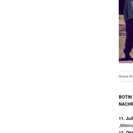
Drama Kö
BOTIN
NACHR
11. Jul
„Mitein
13. Ok