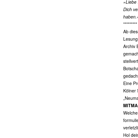
»Liebe 
Dich ve
haben.
*********
Ab dies
Lesung 
Archiv 
gemacht
stellve
Botscha
gedac
Eine Pr
Kölner 
„Neumar
MITMA
Welche 
formuli
verletzl
Hol dei