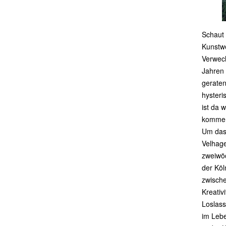
Schaut 
Kunstwe
Verwech
Jahren 
geraten
hyster
ist da 
kommen
Um das 
Velhage
zweiwöc
der Köl
zwische
Kreativ
Loslass
im Lebe