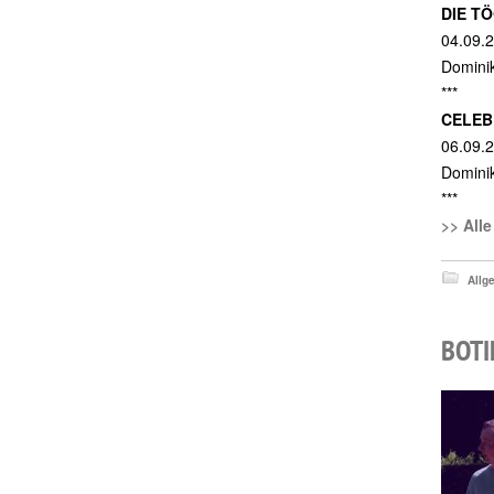
DIE T
04.09.2
Dominik
***
CELEBR
06.09.2
Dominik
***
>> All
Allg
BOTI