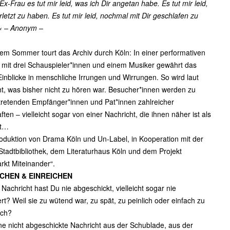
Ex-Frau es tut mir leid, was ich Dir angetan habe. Es tut mir leid,
rletzt zu haben. Es tut mir leid, nochmal mit Dir geschlafen zu
« – Anonym –
em Sommer tourt das Archiv durch Köln: In einer performativen
mit drei Schauspieler*innen und einem Musiker gewährt das
Einblicke in menschliche Irrungen und Wirrungen. So wird laut
, was bisher nicht zu hören war. Besucher*innen werden zu
rtretenden Empfänger*innen und Pat*innen zahlreicher
ften – vielleicht sogar von einer Nachricht, die ihnen näher ist als
ht…
oduktion von Drama Köln und Un-Label, in Kooperation mit der
Stadtbibliothek, dem Literaturhaus Köln und dem Projekt
kt Miteinander“.
CHEN & EINREICHEN
Nachricht hast Du nie abgeschickt, vielleicht sogar nie
ert? Weil sie zu wütend war, zu spät, zu peinlich oder einfach zu
ich?
ne nicht abgeschickte Nachricht aus der Schublade, aus der