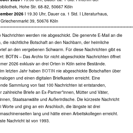
bibliothek, Hohe Str. 68-82, 50667 Köln
zember 2026
I 19.30 Uhr, Dauer ca. 1 Std. I Literaturhaus,
 Griechenmarkt 39, 50676 Köln
******************************************************************************************
Nachrichten werden nie abgeschickt. Die genervte E-Mail an die
n, die nächtliche Botschaft an den Nachbarn, der heimliche
rief an den vergebenen Schwarm. Für diese Nachrichten gibt es
rt: BOTIN – Das Archiv für nicht abgeschickte Nachrichten öffnet
er 2026 exklusiv an drei Orten in Köln seine Bestände.
 im letzten Jahr haben
BOTIN
nie abgeschickte Botschaften über
nalogen und einen digitalen Briefkasten erreicht. Eine
nde Sammlung von fast 100 Nachrichten ist entstanden,
r zahlreiche Briefe an Ex-Partner*innen, Mütter und Väter,
innen, Staatsanwälte und Außerirdische. Die kürzeste Nachricht
i Worte und ging an ein Arschloch, die längste ist drei
maschinenseiten lang und hätte einen Arbeitskollegen erreicht.
este Nachricht ist von 1993.