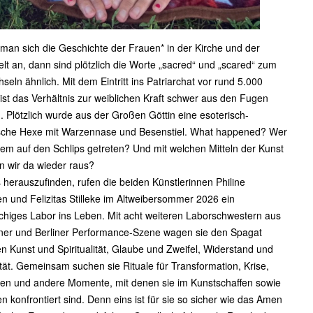
man sich die Geschichte der Frauen* in der Kirche und der
lt an, dann sind plötzlich die Worte „sacred“ und „scared“ zum
seln ähnlich. Mit dem Eintritt ins Patriarchat vor rund 5.000
ist das Verhältnis zur weiblichen Kraft schwer aus den Fugen
. Plötzlich wurde aus der Großen Göttin eine esoterisch-
ische Hexe mit Warzennase und Besenstiel. What happened? Wer
wem auf den Schlips getreten? Und mit welchen Mitteln der Kunst
 wir da wieder raus?
herauszufinden, rufen die beiden Künstlerinnen Philine
n und Felizitas Stilleke im Altweibersommer 2026 ein
higes Labor ins Leben. Mit acht weiteren Laborschwestern aus
ner und Berliner Performance-Szene wagen sie den Spagat
n Kunst und Spiritualität, Glaube und Zweifel, Widerstand und
ität. Gemeinsam suchen sie Rituale für Transformation, Krise,
en und andere Momente, mit denen sie im Kunstschaffen sowie
n konfrontiert sind. Denn eins ist für sie so sicher wie das Amen