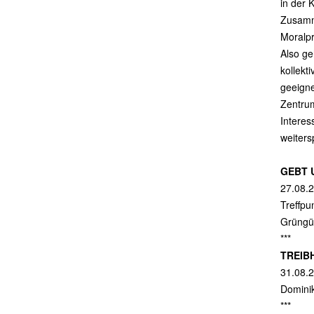
in der 
Zusamme
Moralpr
Also ge
kollekt
geeigne
Zentrum
Intere
weiters
GEBT 
27.08.
Treffpu
Grüngür
***
TREIB
31.08.2
Dominik
***