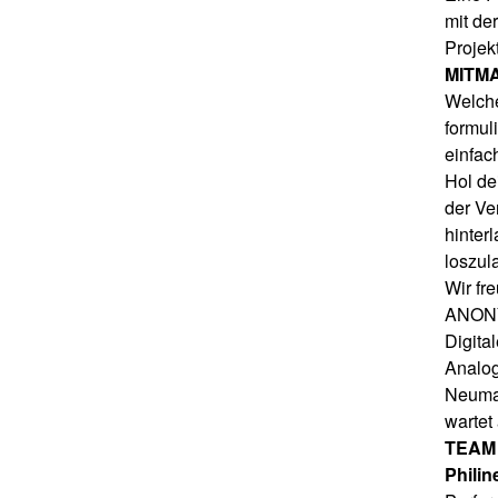
mit de
Projek
MITM
Welche
formul
einfac
Hol de
der Ve
hinter
loszul
Wir fr
ANON
Digita
Analog
Neumar
wartet
TEAM
Phili