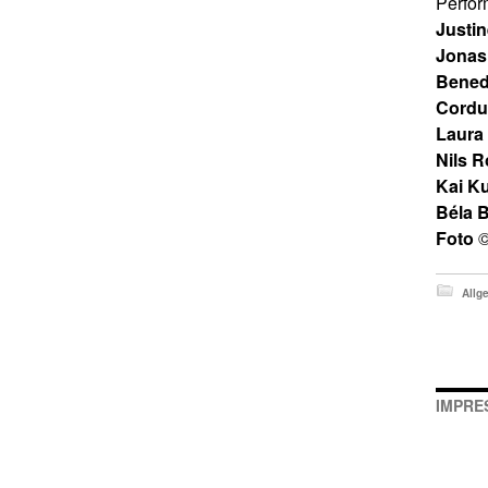
Perfo
Justi
Jonas 
Bened
Cordu
Laura
Nils R
Kai K
Béla 
Foto
©
Allg
IMPRE