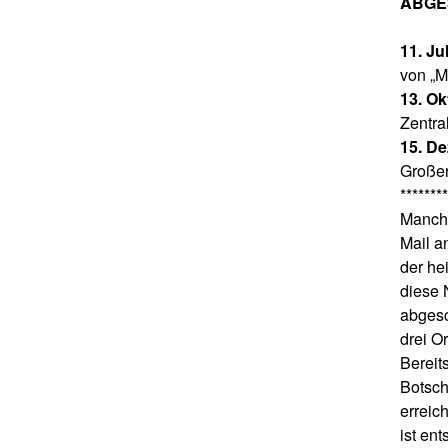
ABGE
11. Ju
von „Mi
13. O
Zentra
15. D
Großer
********
Manche
Mail a
der he
diese 
abgesc
drei O
Bereit
Botsch
erreic
ist en