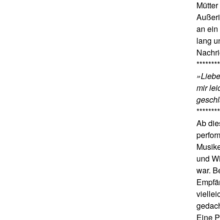
Mütter
Außeri
an ein
lang u
Nachri
********
»Liebe
mir lei
geschl
********
Ab die
perfor
Musike
und Wi
war. B
Empfän
viellei
gedac
Eine P